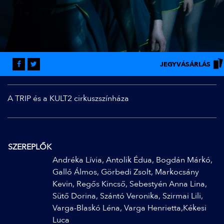
JEGYVÁSÁRLÁS
A TRIP és a KULT2 cirkuszszínháza
SZEREPLŐK
Andréka Lívia, Antolik Édua, Bogdán Márkó,
Galló Álmos, Görbedi Zsolt, Markocsány
Kevin, Regős Kincső, Sebestyén Anna Lina,
Sütő Dorina, Szántó Veronika, Szirmai Lili,
Varga-Blaskó Léna, Varga Henrietta,Kékesi
Luca