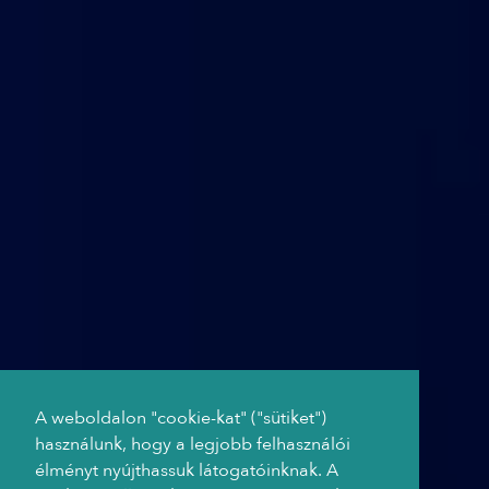
A weboldalon "cookie-kat" ("sütiket")
használunk, hogy a legjobb felhasználói
élményt nyújthassuk látogatóinknak. A