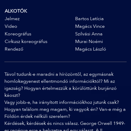
ALKOTÓK
Jelmez
Bartos Letícia
Video
Magács Vince
Koreográfus
Szilvási Anna
Cirkusz koreográfus
Murai Noémi
Rendező
Magács László
Távol tudunk-e maradni a hírözöntől, az egymásnak
homlokegyenest ellentmondó információktól? Mi az
igazság? Hogyan értelmezzük a körülöttünk burjánzó
káoszt?
Vagy jobb-e, ha irányított információkhoz jutunk csak?
Hogyan találom meg magam, ki vagyok én? Van-e még a
Földön érdek nélküli szerelem?
Kérdések, kérdések és nincs válasz. George Orwell 1949-
es regénye erre a helyzetre ad egy választ. A II.