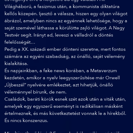
Világháború, a fasizmus után, a kommunista diktatúra
kellős közepén. Ijesztő a válasza, hiszen egy olyan világot
ábrázol, amelyben nincs az egyénnek lehetősége, hogy a
saját szemével láthassa a körülötte zajló világot. A Nagy
Testvér segít. Irányt ad, leveszi a válladról a döntés
felelősségét…
Pedig a XX. századi ember dönteni szeretne, mert fontos
számára az egyéni szabadság, az önálló, saját vélemény
kialakítása.
És napjainkban, a fake news korában, a Metaverzum
kezdetén, amikor a nyelv leegyszerűsítése már Orwell
„Újbeszél” nyelvére emlékeztet, azt hihetjük, önálló
véleménnyel bírunk, de nem.
Családok, baráti körök esnek szét azok után a viták után,
amelyek egy egyszerű eseményt is radikálisan másként
értelmeznek, és más következtetést vonnak le a hírekből.
És nincs konszenzus.