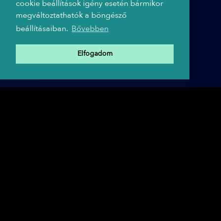
cookie beállítások igény esetén bármikor
megváltoztathatók a böngésző
beállításaiban.
Bővebben
Elfogadom
A TRIP HAJÓ PARTNEREI
A TRIP célja,
hogy folytatni tudja az színházi