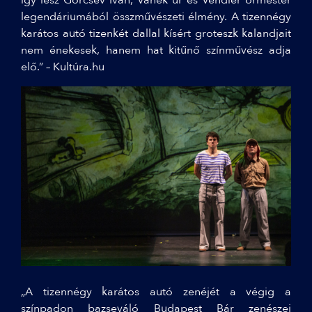
legendáriumából összművészeti élmény. A tizennégy
karátos autó tizenkét dallal kísért groteszk kalandjait
nem énekesek, hanem hat kitűnő színművész adja
elő.” – Kultúra.hu
„A tizennégy karátos autó zenéjét a végig a
színpadon bazseváló Budapest Bár zenészei