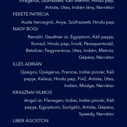
Virágárus, Szüfrazsett, Káli Istennő, Hindu pap,
Artista, Utas, Indián lány, Narrátor
FEKETE PATRÍCIA
Auda hercegnő, Anya, Szüfrazsett, Hindu pap
NAGY BOGI
Rendőr, Gauthier úr, Egyiptom, Káli papja,
Konzul, Hindu pap, Írnok, Passepartout2,
Batulcar, Fegyverárus, Utas, Indián, Matróz,
Gépész, Narrátor
ILLÉS ADRIÁN
Újságos, Újságárus, Francia, Indiai pincér, Káli
papja, Kalauz, Hindu pap, Fix2, Artista, Utas,
Indián, Mudge, Narrátor
KRASZNAI VILMOS
Angol úr, Flanagan, Indiai, Indiai pincér, Káli
papja, Egyiptomi, Szolgáló, Artista, Gépész,
Speedy, Narrátor
LIBER ÁGOSTON