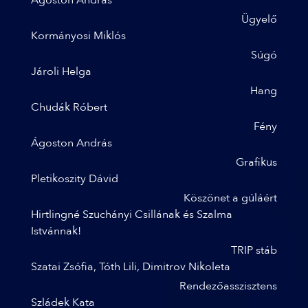
Ágoston András
Ügyelő
Kormányosi Miklós
Súgó
Jároli Helga
Hang
Chudák Róbert
Fény
Ágoston András
Grafikus
Pletikoszity Dávid
Köszönet a gúláért
Hirtlingné Szuchányi Csillának és Szalma
Istvánnak!
TRIP stáb
Szatai Zsófia, Tóth Lili, Dimitrov Nikoleta
Rendezőasszisztens
Szládek Kata