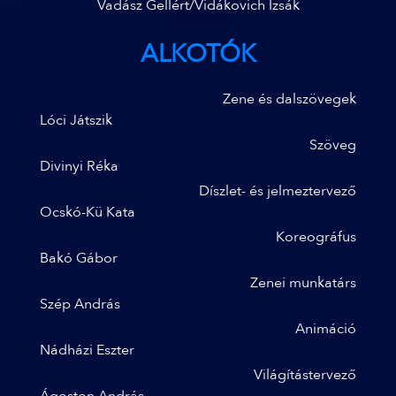
Vadász Gellért/Vidákovich Izsák
ALKOTÓK
Zene és dalszövegek
Lóci Játszik
Szöveg
Divinyi Réka
Díszlet- és jelmeztervező
Ocskó-Kü Kata
Koreográfus
Bakó Gábor
Zenei munkatárs
Szép András
Animáció
Nádházi Eszter
Világítástervező