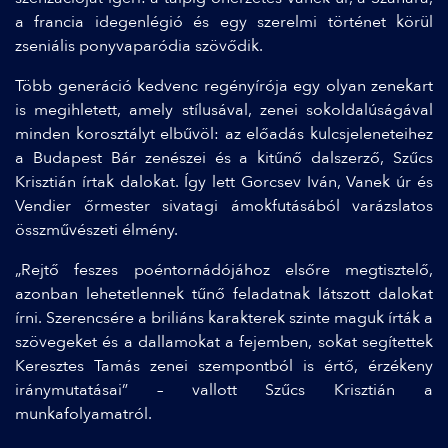
a francia idegenlégió és egy szerelmi történet körül
zseniális ponyvaparódia szövődik.
Több generáció kedvenc regényírója egy olyan zenekart
is megihletett, amely stílusával, zenei sokoldalúságával
minden korosztályt elbűvöl: az előadás kulcsjeleneteihez
a Budapest Bár zenészei és a kitűnő dalszerző, Szűcs
Krisztián írtak dalokat. Így lett Gorcsev Iván, Vanek úr és
Vendier őrmester sivatagi ámokfutásából varázslatos
összművészeti élmény.
„Rejtő feszes poéntornádójához elsőre megtisztelő,
azonban lehetetlennek tűnő feladatnak látszott dalokat
írni. Szerencsére a briliáns karakterek szinte maguk írták a
szövegeket és a dallamokat a fejemben, sokat segítettek
Keresztes Tamás zenei szempontból is értő, érzékeny
iránymutatásai” – vallott Szűcs Krisztián a
munkafolyamatról.