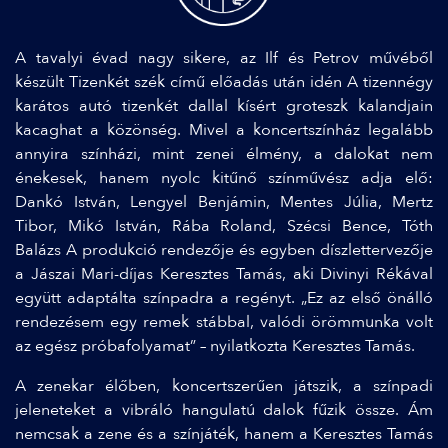
A tavalyi évad nagy sikere, az Ilf és Petrov művéből
készült Tizenkét szék című előadás után idén A tizennégy
karátos autó tizenkét dallal kísért groteszk kalandjain
kacaghat a közönség. Mivel a koncertszínház legalább
annyira színházi, mint zenei élmény, a dalokat nem
énekesek, hanem nyolc kitűnő színművész adja elő:
Dankó István, Lengyel Benjámin, Mentes Júlia, Mertz
Tibor, Mikó István, Rába Roland, Szécsi Bence, Tóth
Balázs A produkció rendezője és egyben díszlettervezője
a Jászai Mari-díjas Keresztes Tamás, aki Divinyi Rékával
együtt adaptálta színpadra a regényt. „Ez az első önálló
rendezésem egy remek stábbal, valódi örömmunka volt
az egész próbafolyamat” – nyilatkozta Keresztes Tamás.
A zenekar élőben, koncertszerűen játszik, a színpadi
jeleneteket a vibráló hangulatú dalok fűzik össze. Ám
nemcsak a zene és a színjáték, hanem a Keresztes Tamás