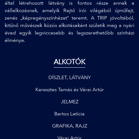
által létrehozott látvány is fontos része annak a
vállalkozásnak, amelyik Rejtő írói világából újműfajt,
zenés „képregényszínházat” teremt. A TRIP jóvoltából,
kitűnő művészek közös alkotásaként születik meg a nyári
évad egyik legviccesebb és legszerethetőbb színházi
élménye.
ALKOTÓK
DÍSZLET, LÁTVÁNY
Keresztes Tamás és Várai Artúr
JELMEZ
Bartos Letícia
GRAFIKA, RAJZ
Várai Artúr