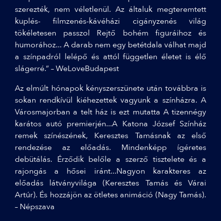
szerezték, nem véletlenül. Az általuk megteremtett
kuplés- filmzenés-kávéházi cigányzenés világ
tökéletesen passzol Rejtő bohém figuráihoz és
humorához... A darab nem egy betétdala válhat majd
a színpadról lelépő és attól független életet is élő
slágerré.” – WeLoveBudapest
Az elmúlt hónapok kényszerszünete után továbbra is
sokan rendkívül kiéhezettek vagyunk a színházra. A
Városmajorban a telt ház is ezt mutatta A tizennégy
karátos autó premierjén...A Katona József Színház
remek színészének, Keresztes Tamásnak az első
rendezése az előadás. Mindenképp ígéretes
debütálás. Érződik belőle a szerző tisztelete és a
rajongás a hősei iránt...Nagyon karakteres az
előadás látványvilága (Keresztes Tamás és Várai
Artúr). És hozzájön az ötletes animáció (Nagy Tamás).
– Népszava