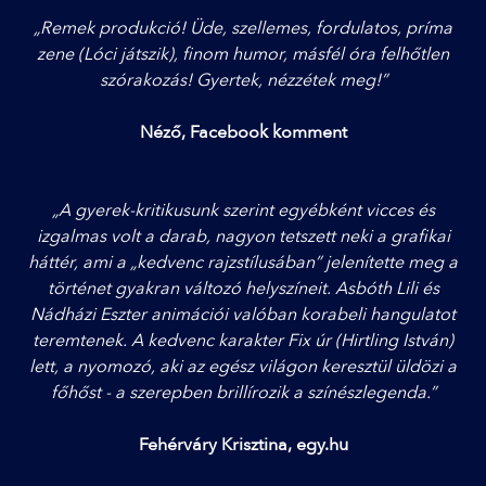
„Remek produkció! Üde, szellemes, fordulatos, príma
zene (Lóci játszik), finom humor, másfél óra felhőtlen
szórakozás! Gyertek, nézzétek meg!”
Néző, Facebook komment
„A gyerek-kritikusunk szerint egyébként vicces és
izgalmas volt a darab, nagyon tetszett neki a grafikai
háttér, ami a „kedvenc rajzstílusában” jelenítette meg a
történet gyakran változó helyszíneit. Asbóth Lili és
Nádházi Eszter animációi valóban korabeli hangulatot
teremtenek. A kedvenc karakter Fix úr (Hirtling István)
lett, a nyomozó, aki az egész világon keresztül üldözi a
főhőst - a szerepben brillírozik a színészlegenda.”
Fehérváry Krisztina, egy.hu