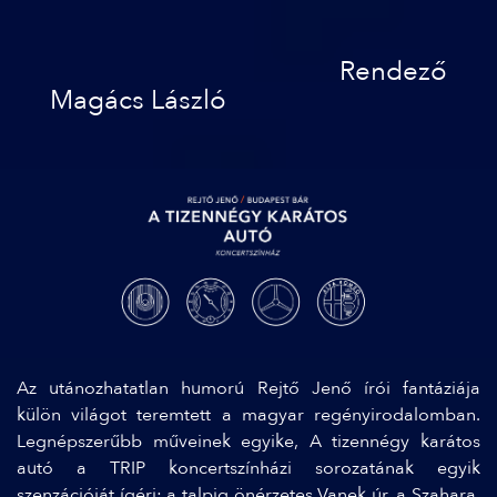
Rendező
Magács László
Az utánozhatatlan humorú Rejtő Jenő írói fantáziája
külön világot teremtett a magyar regényirodalomban.
Legnépszerűbb műveinek egyike, A tizennégy karátos
autó a TRIP koncertszínházi sorozatának egyik
szenzációját ígéri: a talpig önérzetes Vanek úr, a Szahara,