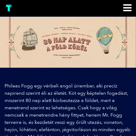
Phileas Fogg egy vérbeli angol úriember, aki precíz
napirend szerint éli az életét. Köt egy képtelen fogadást,
miszerint 80 nap alatt körbeutazza a földet, mert a
menetrend szerint ez lehetséges. Csak hogy a világ
nemcsak a menetrendre hány fittyet, hanem Mr. Fogg
terveire is, és kezdetét veszi egy őrült utazás, vonaton,
hajón, lóháton, elefánton, jégvitorláson és minden egyéb