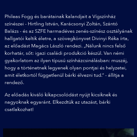
Phileas Fogg és barátainak kalandjait a Vígszínház
színészei - Hirtling István, Karácsonyi Zoltán, Szántó
Balázs - és az SZFE harmadéves zenés-színész osztályának
hallgatói keltik életre, a szövegkönyvet Divinyi Réka írta,
az előadást Magács László rendezi. „Nálunk nincs felső
korhatár, sőt: igazi családi produkció készül. Van némi
gyakorlatom az ilyen típusú színházcsinálásban: muszáj,
hogy a történetnek legyenek olyan pontjai és helyzetei,
amit életkortól függetlenül bárki élvezni tud.” - állítja a
rendező.
Az előadás kiváló kikapcsolódást nyújt kicsiknek és
nagyoknak egyaránt. Elkezdtük az utazást, bárki
csatlakozhat!