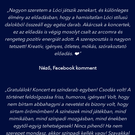
„Nagyon szeretem a Lóci játszik zenekart, és különleges
élmény az előadásban, hogy a hamisítatlan Lóci stílusú
dalokból összeáll egy egész darab. Akárcsak a koncertek,
ez az előadás is végig mosolyt csalt az arcomra és
rengeteg pozitív energiát adott. A szereposztás is nagyon
tetszett! Kreatív, igényes, ötletes, mókás, szórakoztató
előadás. ❤️”
Néző, Facebook komment
„Gratulálok! Koncert es színdarab egyben! Csodás volt! A
történet feldolgozása friss, humoros, igényes! Volt, hogy
nem bírtam abbahagyni a nevetést és bizony volt, hogy
sirtam örömömben! A színészek mind játékban, mind
mimikában, mind színpadi mozgásban, mind énekben
egytől-egyig tehetségesek! Nincs pihenő! Ha nem
szerepet mondasz, akkor színpadi kellék vagy! Szavakkal