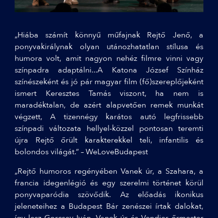
„Hiába számít könnyű műfajnak Rejtő Jenő, a
ponyvakirálynak olyan utánozhatatlan stílusa és
humora volt, amit nagyon nehéz filmre vinni vagy
színpadra adaptálni...A Katona József Színház
színészeként és jó pár magyar film (fő)szereplőjeként
ismert Keresztes Tamás viszont, ha nem is
maradéktalan, de azért alapvetően remek munkát
végzett, A tizennégy karátos autó legfrissebb
színpadi változata hellyel-közzel pontosan teremti
újra Rejtő őrült karakterekkel teli, infantilis és
bolondos világát.” – WeLoveBudapest
„Rejtő humoros regényében Vanek úr, a Szahara, a
francia idegenlégió és egy szerelmi történet körül
ponyvaparódia szövődik. Az előadás ikonikus
jeleneteihez a Budapest Bár zenészei írtak dalokat,
így lesz Gorcsev Iván, Vanek úr és Vendier őrmester