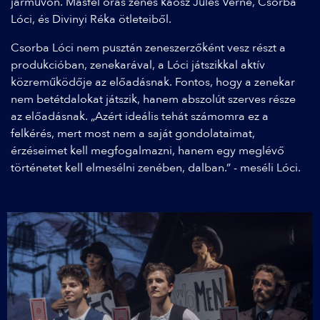
járművön. Másfél órás zenés káosz Jules Verne, Csorba
Lóci, és Divinyi Réka ötleteiből.
Csorba Lóci nem pusztán zeneszerzőként vesz részt a
produkcióban, zenekarával, a Lóci játszikkal aktív
közreműködője az előadásnak. Fontos, hogy a zenekar
nem betétdalokat játszik, hanem abszolút szerves része
az előadásnak. „Azért ideális tehát számomra ez a
felkérés, mert most nem a saját gondolataimat,
érzéseimet kell megfogalmazni, hanem egy meglévő
történetet kell elmesélni zenében, dalban.” - meséli Lóci.