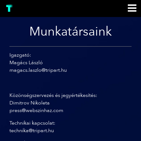
Munkatársaink
Igazgató:
Magács László
magacs.laszlo@tripart.hu
Közönségszervezés és jegyértékesítés:
Dimitrov Nikoleta
press@webszinhaz.com
Technikai kapcsolat:
technika@tripart.hu