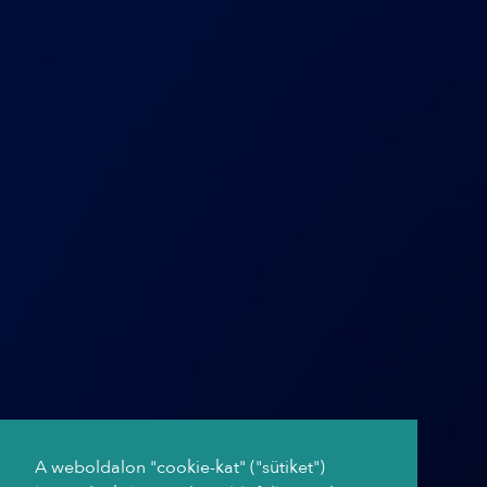
A weboldalon "cookie-kat" ("sütiket")