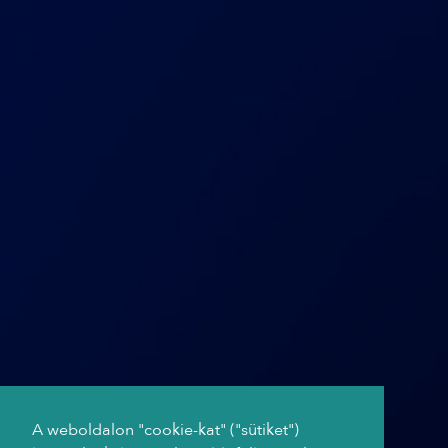
A weboldalon "cookie-kat" ("sütiket")