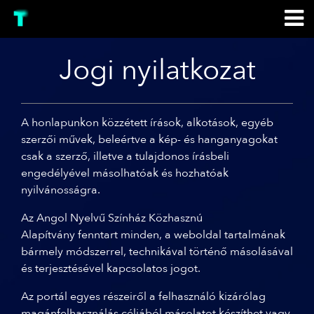
Jogi nyilatkozat
A honlapunkon közzétett írások, alkotások, egyéb
szerzői művek, beleértve a kép- és hanganyagokat
csak a szerző, illetve a tulajdonos írásbeli
engedélyével másolhatóak és hozhatóak
nyilvánosságra.
Az Angol Nyelvű Színház Közhasznú
Alapítvány fenntart minden, a weboldal tartalmának
bármely módszerrel, technikával történő másolásával
és terjesztésével kapcsolatos jogot.
Az portál egyes részeiről a felhasználó kizárólag
magánfelhasználás céljából másolatot készíthet vagy