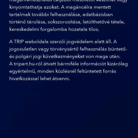
kinyomtathatja azokat. A magáncélra mentett
tartalmak további felhasználása,
adatbázisban
történő tárolása,
sokszorosítása, letölthetővé tétele,
kereskedelmi forgalomba hozatala tilos.
A TRIP weboldala szerzői jogvédelem alatt áll. A
jogosulatlan vagy törvénysértő felhasználás büntető-
és polgári jogi következményeket von maga után.
A tripart.hu-ról átvett bármiféle információt kizárólag
egyértelmű, minden közlésnél feltüntetett forrás
hivatkozással lehet átvenni.