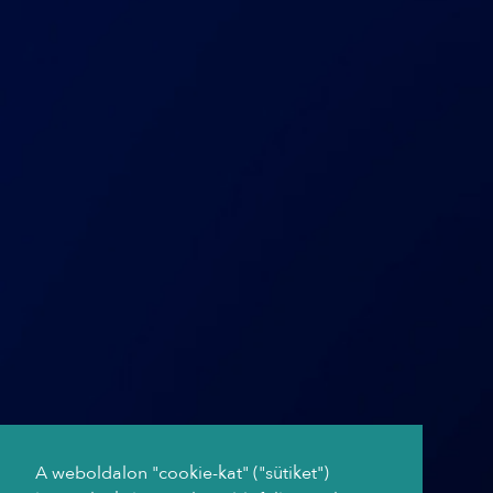
A weboldalon "cookie-kat" ("sütiket")