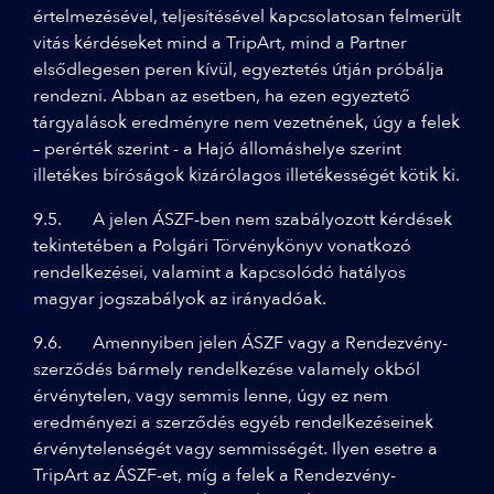
értelmezésével, teljesítésével kapcsolatosan felmerült
vitás kérdéseket mind a TripArt, mind a Partner
elsődlegesen peren kívül, egyeztetés útján próbálja
rendezni. Abban az esetben, ha ezen egyeztető
tárgyalások eredményre nem vezetnének, úgy a felek
– perérték szerint - a Hajó állomáshelye szerint
illetékes bíróságok kizárólagos illetékességét kötik ki.
9.5. A jelen ÁSZF-ben nem szabályozott kérdések
tekintetében a Polgári Törvénykönyv vonatkozó
rendelkezései, valamint a kapcsolódó hatályos
magyar jogszabályok az irányadóak.
9.6. Amennyiben jelen ÁSZF vagy a Rendezvény-
szerződés bármely rendelkezése valamely okból
érvénytelen, vagy semmis lenne, úgy ez nem
eredményezi a szerződés egyéb rendelkezéseinek
érvénytelenségét vagy semmisségét. Ilyen esetre a
TripArt az ÁSZF-et, míg a felek a Rendezvény-