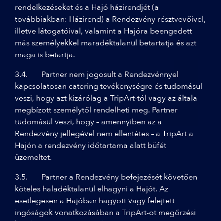
rendelkezéseket és a Hajó házirendjét (a
továbbiakban: Házirend) a Rendezvény résztvevőivel,
illetve látogatóival, valamint a Hajóra beengedett
más személyekkel maradéktalanul betartatja és azt
maga is betartja.
3.4. Partner nem jogosult a Rendezvénnyel
kapcsolatosan catering tevékenységre és tudomásul
veszi, hogy azt kizárólag a TripArt-tól vagy az általa
megbízott személytől rendelheti meg. Partner
tudomásul veszi, hogy – amennyiben az a
Rendezvény jellegével nem ellentétes – a TripArt a
Hajón a rendezvény időtartama alatt büfét
üzemeltet.
3.5. Partner a Rendezvény befejezését követően
köteles haladéktalanul elhagyni a Hajót. Az
esetlegesen a Hajóban hagyott vagy felejtett
ingóságok vonatkozásában a TripArt-ot megőrzési