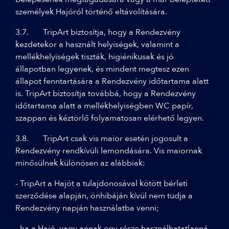
személyek Hajóról történő eltávolítására.
3.7. TripArt biztosítja, hogy a Rendezvény
kezdetekor a használt helyiségek, valamint a
mellékhelyiségek tiszták, higiénikusak és jó
állapotban legyenek, és mindent megtesz ezen
állapot fenntartására a Rendezvény időtartama alatt
is. TripArt biztosítja továbbá, hogy a Rendezvény
időtartama alatt a mellékhelyiségben WC papír,
szappan és kéztörlő folyamatosan elérhető legyen.
3.8. TripArt csak vis maior esetén jogosult a
Rendezvény rendkívüli lemondására. Vis maiornak
minősülnek különösen az alábbiak:
- TripArt a Hajót a tulajdonosával kötött bérleti
szerződése alapján, önhibáján kívül nem tudja a
Rendezvény napján használatba venni;
- ha a Hajó, vagy annak egy része használhatatlanná