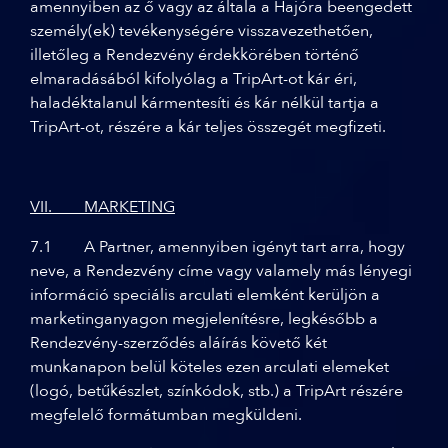
amennyiben az ő vagy az általa a Hajóra beengedett
személy(ek) tevékenységére visszavezethetően,
illetőleg a Rendezvény érdekkörében történő
elmaradásából kifolyólag a TripArt-ot kár éri,
haladéktalanul kármentesíti és kár nélkül tartja a
TripArt-ot, részére a kár teljes összegét megfizeti.
VII. MARKETING
7.1 A Partner, amennyiben igényt tart arra, hogy
neve, a Rendezvény címe vagy valamely más lényegi
információ speciális arculati elemként kerüljön a
marketinganyagon megjelenítésre, legkésőbb a
Rendezvény-szerződés aláírás követő két
munkanapon belül köteles ezen arculati elemeket
(logó, betűkészlet, színkódok, stb.) a TripArt részére
megfelelő formátumban megküldeni.