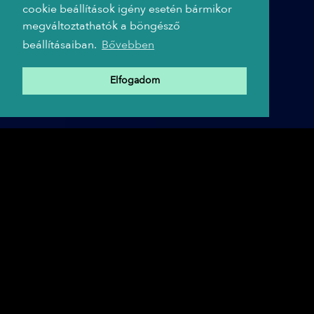
cookie beállítások igény esetén bármikor
megváltoztathatók a böngésző
beállításaiban.
Bővebben
Elfogadom
A TRIP HAJÓ PARTNEREI
A TRIP célja,
hogy folytatni tudja az színházi