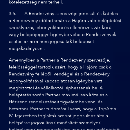
kötelezettség nem terheli.
3.6. A Rendezvény szervezője jogosult és köteles
a Rendezvény időtartamára a Hajóra való beléptetést
szabályozni, lebonyolítani és ellenőrizni, zártkörű
vagy belépőjeggyel igénybe vehető Rendezvények
esetén az arra nem jogosultak belépését
megakadályozni.
Amennyiben a Partner a Rendezvény szervezője,
felelősséggel tartozik azért, hogy a Hajóra csak a
Rendezvény fellépői, vendégei és a Rendezvény
lebonyolításával kapcsolatosan igénybe vett
megbízottai és vállalkozói léphessenek be. A
beléptetés során Partner maximálisan köteles a
Házirend rendelkezéseit figyelembe venni és
betartani. Partner tudomásul veszi, hogy a TripArt a
IV. fejezetben foglaltak szerint jogosult az általa
belépésre jogosultnak minősített személyek
belépésének megtagadására vagy a már beléptetett