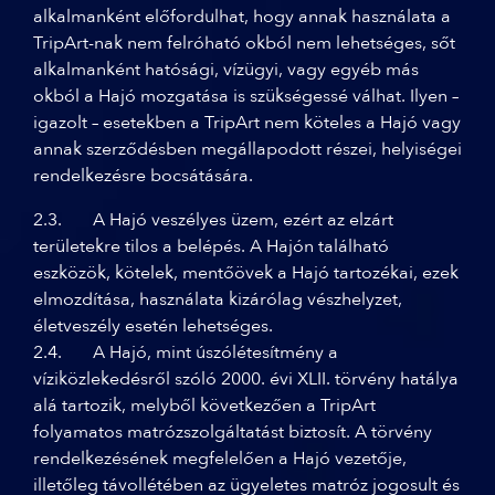
alkalmanként előfordulhat, hogy annak használata a
TripArt-nak nem felróható okból nem lehetséges, sőt
alkalmanként hatósági, vízügyi, vagy egyéb más
okból a Hajó mozgatása is szükségessé válhat. Ilyen –
igazolt – esetekben a TripArt nem köteles a Hajó vagy
annak szerződésben megállapodott részei, helyiségei
rendelkezésre bocsátására.
2.3. A Hajó veszélyes üzem, ezért az elzárt
területekre tilos a belépés. A Hajón található
eszközök, kötelek, mentőövek a Hajó tartozékai, ezek
elmozdítása, használata kizárólag vészhelyzet,
életveszély esetén lehetséges.
2.4. A Hajó, mint úszólétesítmény a
víziközlekedésről szóló 2000. évi XLII. törvény hatálya
alá tartozik, melyből következően a TripArt
folyamatos matrózszolgáltatást biztosít. A törvény
rendelkezésének megfelelően a Hajó vezetője,
illetőleg távollétében az ügyeletes matróz jogosult és