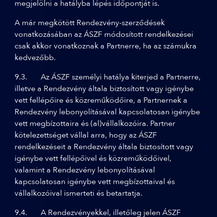
megjelölni a hatályba lépés időpontját is.
A már megkötött Rendezvény-szerződések
vonatkozásában az ÁSZF módosított rendelkezései
csak akkor vonatkoznak a Partnerre, ha az számukra
kedvezőbb.
9.3. Az ÁSZF személyi hatálya kiterjed a Partnerre,
illetve a Rendezvény általa biztosított vagy igénybe
vett fellépőire és közreműködőire, a Partnernek a
Rendezvény lebonyolításával kapcsolatosan igénybe
vett megbízottaira és (al)vállalkozóira. Partner
kötelezettséget vállal arra, hogy az ÁSZF
rendelkezéseit a Rendezvény általa biztosított vagy
igénybe vett fellépőivel és közreműködőivel,
valamint a Rendezvény lebonyolításával
kapcsolatosan igénybe vett megbízottaival és
vállalkozóival ismerteti és betartatja.
9.4. A Rendezvényekkel, illetőleg jelen ÁSZF