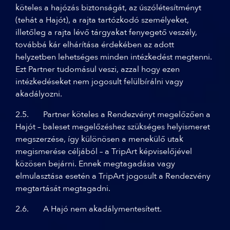
köteles a hajózás biztonságát, az úszólétesítményt
(tehát a Hajót), a rajta tartózkodó személyeket,
illetőleg a rajta lévő tárgyakat fenyegető veszély,
továbbá kár elhárítása érdekében az adott
helyzetben lehetséges minden intézkedést megtenni.
Ezt Partner tudomásul veszi, azzal hogy ezen
intézkedéseket nem jogosult felülbírálni vagy
akadályozni.
2.5. Partner köteles a Rendezvényt megelőzően a
Hajót – baleset megelőzéshez szükséges helyismeret
megszerzése, így különösen a menekülő utak
megismerése céljából – a TripArt képviselőjével
közösen bejárni. Ennek megtagadása vagy
elmulasztása esetén a TripArt jogosult a Rendezvény
megtartását megtagadni.
2.6. A Hajó nem akadálymentesített.