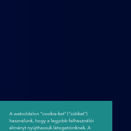
A weboldalon "cookie-kat" ("sütiket")
használunk, hogy a legjobb felhasználói
élményt nyújthassuk látogatóinknak. A