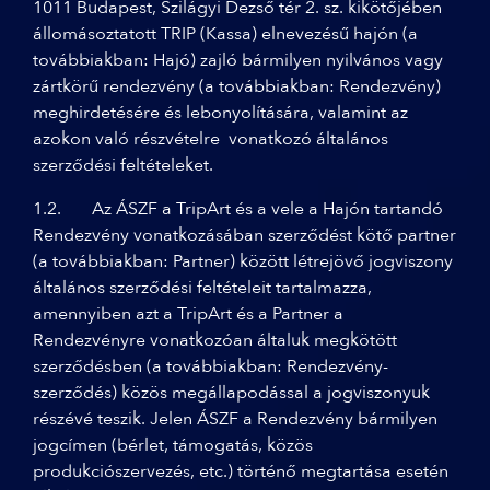
1011 Budapest, Szilágyi Dezső tér 2. sz. kikötőjében
állomásoztatott TRIP (Kassa) elnevezésű hajón (a
továbbiakban: Hajó) zajló bármilyen nyilvános vagy
zártkörű rendezvény (a továbbiakban: Rendezvény)
meghirdetésére és lebonyolítására, valamint az
azokon való részvételre vonatkozó általános
szerződési feltételeket.
1.2. Az ÁSZF a TripArt és a vele a Hajón tartandó
Rendezvény vonatkozásában szerződést kötő partner
(a továbbiakban: Partner) között létrejövő jogviszony
általános szerződési feltételeit tartalmazza,
amennyiben azt a TripArt és a Partner a
Rendezvényre vonatkozóan általuk megkötött
szerződésben (a továbbiakban: Rendezvény-
szerződés) közös megállapodással a jogviszonyuk
részévé teszik. Jelen ÁSZF a Rendezvény bármilyen
jogcímen (bérlet, támogatás, közös
produkciószervezés, etc.) történő megtartása esetén