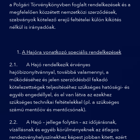
a Polgári Törvénykönyvben foglalt rendelkezések és a
megfelelően közzétett nemzetközi szerződések,
szabványok kötelező erejű feltételei külön kikötés
nélkül is irányadóak.
A Hajóra vonatkozó speciális rendelkezések
2.1. A Hajó rendelkezik érvényes
hajóbizonyítvánnyal, továbbá valamennyi, a
működéséhez és jelen szerződésből fakadó
kötelezettségek teljesítéséhez szükséges hatósági- és
egyéb engedéllyel, és el van látva az ezekhez
szükséges technikai feltételekkel (pl. a szükséges
számú mentőöv és mentőcsónak).
2.2. A Hajó – jellege folytán – az időjárásnak,
vízállásnak és egyéb körülményeknek az átlagos
rendezvényhelyszínekhez képest jobban kitett, ezért