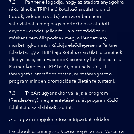
7.2 Partner elfogadja, hogy az átadott anyagokra
rákerülnek a TRIP hajó kötelező arculati elemei
(logók, videointró, stb.), ami azonban nem
változtathatja meg nagy mértékben az átadott
anyagok eredeti jellegét. Ha a szerződő felek
másként nem állapodnak meg, a Rendezvény
marketingkommunikációja elsődlegesen a Partner
feladata, így a TRIP hajó kötelező arculati elemeinek
elhelyezése, és a Facebook-esemény létrehozása is.
Partner köteles a TRIP hajót, mint helyszínt, ill.
támogatási szerződés esetén, mint támogatót a
program minden promóciós felületén feltüntetni.
7.3 TripArt ugyanakkor vállalja a program
(Rendezvény) megjelentetését saját programközlő
felületein, az alábbiak szerint:
A program megjelentetése a tripart.hu oldalon
Facebook esemény szervezése vagy társszervezése a