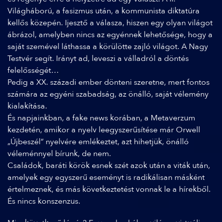
Világháború, a fasizmus után, a kommunista diktatúra
kellős közepén. Ijesztő a válasza, hiszen egy olyan világot
ábrázol, amelyben nincs az egyénnek lehetősége, hogy a
saját szemével láthassa a körülötte zajló világot. A Nagy
Testvér segít. Irányt ad, leveszi a válladról a döntés
felelősségét…
Pedig a XX. századi ember dönteni szeretne, mert fontos
számára az egyéni szabadság, az önálló, saját vélemény
kialakítása.
És napjainkban, a fake news korában, a Metaverzum
kezdetén, amikor a nyelv leegyszerűsítése már Orwell
„Újbeszél” nyelvére emlékeztet, azt hihetjük, önálló
véleménnyel bírunk, de nem.
Családok, baráti körök esnek szét azok után a viták után,
amelyek egy egyszerű eseményt is radikálisan másként
értelmeznek, és más következtetést vonnak le a hírekből.
És nincs konszenzus.