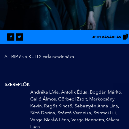
JEGYVÁSÁRLÁS
A TRIP és a KULT2 cirkuszszínháza
SZEREPLŐK
Andréka Lívia, Antolik Édua, Bogdán Márkó,
Galló Álmos, Görbedi Zsolt, Markocsány
Kevin, Regős Kincső, Sebestyén Anna Lina,
Sütő Dorina, Szántó Veronika, Szirmai Lili,
Varga-Blaskó Léna, Varga Henrietta,Kékesi
Luca