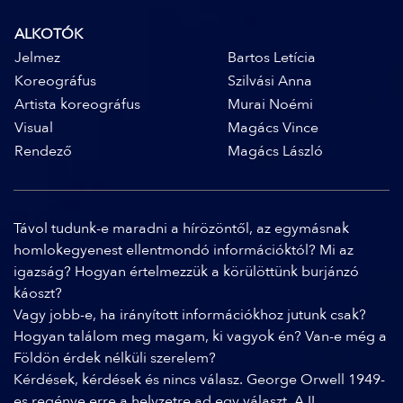
ALKOTÓK
Jelmez
Bartos Letícia
Koreográfus
Szilvási Anna
Artista koreográfus
Murai Noémi
Visual
Magács Vince
Rendező
Magács László
Távol tudunk-e maradni a hírözöntől, az egymásnak
homlokegyenest ellentmondó információktól? Mi az
igazság? Hogyan értelmezzük a körülöttünk burjánzó
káoszt?
Vagy jobb-e, ha irányított információkhoz jutunk csak?
Hogyan találom meg magam, ki vagyok én? Van-e még a
Földön érdek nélküli szerelem?
Kérdések, kérdések és nincs válasz. George Orwell 1949-
es regénye erre a helyzetre ad egy választ. A II.