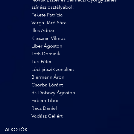
Novák Eszter és Selmeczi György zenés
színész osztályából:
Fekete Patrícia
Varga-Járó Sára
Illés Adrián
Krasznai Vilmos
Liber Ágoston
Tóth Dominik
Turi Péter
Lóci játszik zenekar:
Biermann Áron
Csorba Lóránt
dr. Dobozy Ágoston
Fábián Tibor
Rácz Dániel
Vadász Gellért
ALKOTÓK