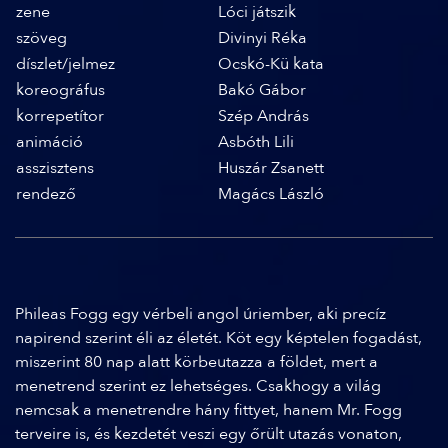
zene
Lóci játszik
szöveg
Divinyi Réka
díszlet/jelmez
Ocskó-Kü kata
koreográfus
Bakó Gábor
korrepetítor
Szép András
animáció
Asbóth Lili
asszisztens
Huszár Zsanett
rendező
Magács László
Phileas Fogg egy vérbeli angol úriember, aki precíz
napirend szerint éli az életét. Köt egy képtelen fogadást,
miszerint 80 nap alatt körbeutazza a földet, mert a
menetrend szerint ez lehetséges. Csakhogy a világ
nemcsak a menetrendre hány fittyet, hanem Mr. Fogg
terveire is, és kezdetét veszi egy őrült utazás vonaton,