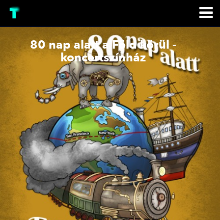
80 nap alatt a Föld körül -
koncertszínház