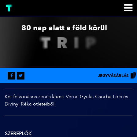
80 nap alatt a föld körül
JEGYVÁSÁRLÁS
Két felvonásos zenés káosz Verne Gyula, Csorba Lóci és
Divinyi Réka ötleteiből.
SZEREPLŐK