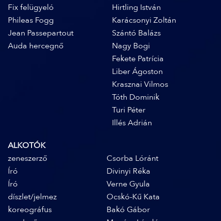
Fix felügyeló
Hirtling István
Phileas Fogg
Karácsonyi Zoltán
Jean Passepartout
Szántó Balázs
Auda hercegnő
Nagy Bogi
Fekete Patrícia
Liber Ágoston
Krasznai Vilmos
Tóth Dominik
Turi Péter
Illés Adrián
ALKOTÓK
zeneszerző
Csorba Lóránt
Író
Divinyi Réka
Író
Verne Gyula
díszlet/jelmez
Ocskó-Kű Kata
koreográfus
Bakó Gábor