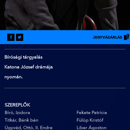
JEGYVÁSÁRLÁS
Bírósági tárgyalás
Katona József drámája
nyomán.
SZEREPLŐK
Bíró, Izidora
Fekete Patrícia
Titkár, Bánk bán
Fülöp Kristóf
Ügyvéd, Ottó, II. Endre
Liber Ágoston