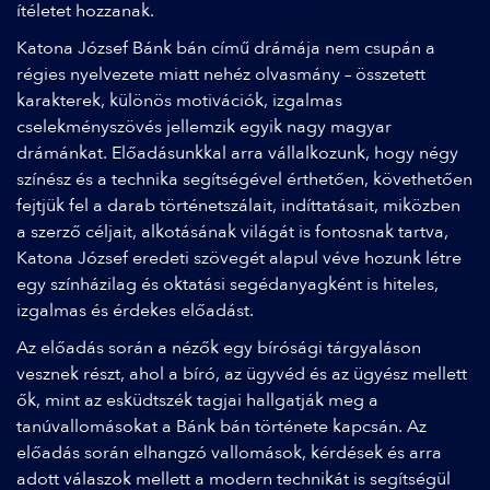
ítéletet hozzanak.
Katona József Bánk bán című drámája nem csupán a
régies nyelvezete miatt nehéz olvasmány – összetett
karakterek, különös motivációk, izgalmas
cselekményszövés jellemzik egyik nagy magyar
drámánkat. Előadásunkkal arra vállalkozunk, hogy négy
színész és a technika segítségével érthetően, követhetően
fejtjük fel a darab történetszálait, indíttatásait, miközben
a szerző céljait, alkotásának világát is fontosnak tartva,
Katona József eredeti szövegét alapul véve hozunk létre
egy színházilag és oktatási segédanyagként is hiteles,
izgalmas és érdekes előadást.
Az előadás során a nézők egy bírósági tárgyaláson
vesznek részt, ahol a bíró, az ügyvéd és az ügyész mellett
ők, mint az esküdtszék tagjai hallgatják meg a
tanúvallomásokat a Bánk bán története kapcsán. Az
előadás során elhangzó vallomások, kérdések és arra
adott válaszok mellett a modern technikát is segítségül