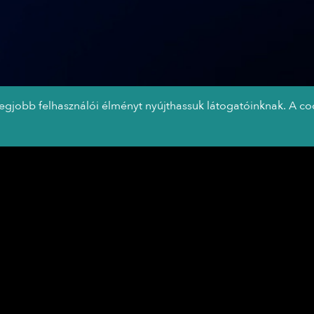
legjobb felhasználói élményt nyújthassuk látogatóinknak. A co