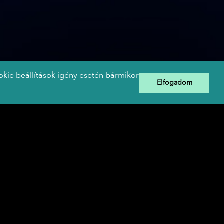
okie beállítások igény esetén bármikor
Elfogadom