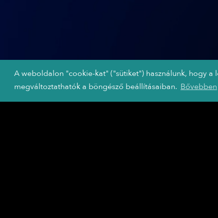
A weboldalon "cookie-kat" ("sütiket") használunk, hogy a 
megváltoztathatók a böngésző beállításaiban.
Bővebben
A TRIP HAJÓ
PARTNEREI
A TRIP célja,
hogy folytatni tudja
az színházi előadások, koncertek
és táncelőadások streamelését, az
ebben közreműködő
partnereinknek nagyon köszönjük