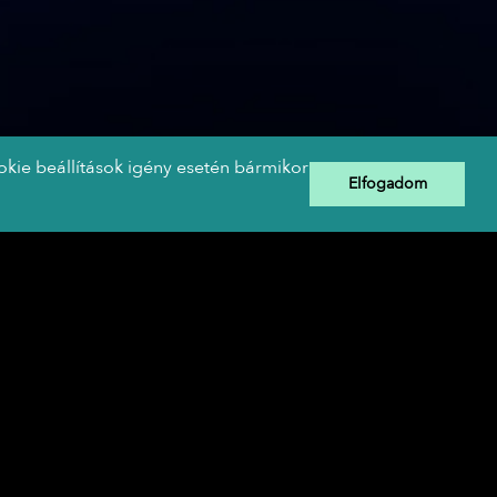
okie beállítások igény esetén bármikor
Elfogadom