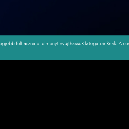
legjobb felhasználói élményt nyújthassuk látogatóinknak. A co