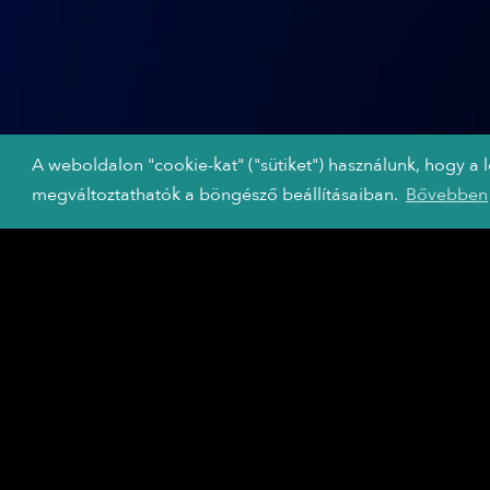
A weboldalon "cookie-kat" ("sütiket") használunk, hogy a 
megváltoztathatók a böngésző beállításaiban.
Bővebben
A TRIP HAJÓ
PARTNEREI
A TRIP célja,
hogy folytatni tudja
az színházi előadások, koncertek
és táncelőadások streamelését, az
ebben közreműködő
partnereinknek nagyon köszönjük