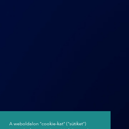
A weboldalon "cookie-kat" ("sütiket")