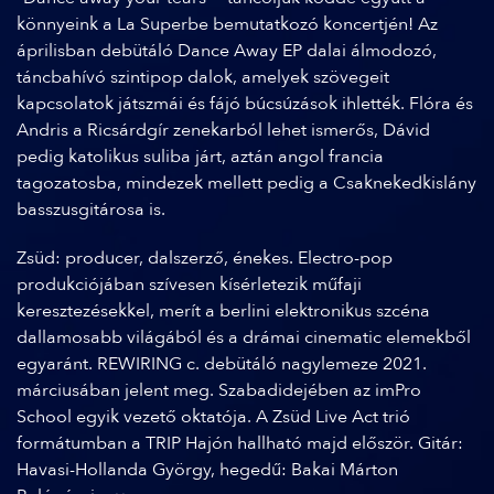
könnyeink a La Superbe bemutatkozó koncertjén! Az
áprilisban debütáló Dance Away EP dalai álmodozó,
táncbahívó szintipop dalok, amelyek szövegeit
kapcsolatok játszmái és fájó búcsúzások ihlették. Flóra és
Andris a Ricsárdgír zenekarból lehet ismerős, Dávid
pedig katolikus suliba járt, aztán angol francia
tagozatosba, mindezek mellett pedig a Csaknekedkislány
basszusgitárosa is.
Zsüd: producer, dalszerző, énekes. Electro-pop
produkciójában szívesen kísérletezik műfaji
keresztezésekkel, merít a berlini elektronikus szcéna
dallamosabb világából és a drámai cinematic elemekből
egyaránt. REWIRING c. debütáló nagylemeze 2021.
márciusában jelent meg. Szabadidejében az imPro
School egyik vezető oktatója. A Zsüd Live Act trió
formátumban a TRIP Hajón hallható majd először. Gitár:
Havasi-Hollanda György, hegedű: Bakai Márton