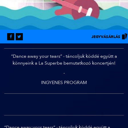
JEGYVÁSÁRLÁS
“Dance away your tears” - táncoljuk köddé együtt a
könnyeink a La Superbe bemutatkozó koncertjén!
-
INGYENES PROGRAM
“Dance away your tears” - táncoljuk köddé együtt a