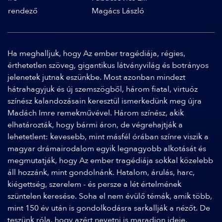
rendező
Magács László
Ha meghalljuk, hogy Az ember tragédiája, régies,
érthetetlen szöveg, gigantikus látványvilág és botrányos
jelenetek jutnak eszünkbe. Most azonban mindezt
hátrahagyjuk és új szemszögből, három fiatal, virtuóz
színész kalandozásain keresztül ismerkedünk meg újra
Madách Imre remekművével. Három színész, akik
elhatározták, hogy bármi áron, de végrehajtják a
lehetetlent: kevesebb, mint másfél órában színre viszik a
magyar drámairodalom egyik legnagyobb alkotását és
megmutatják, hogy Az ember tragédiája sokkal közelebb
áll hozzánk, mint gondolnánk. Hatalom, árulás, harc,
kiégettség, szerelem - és persze a lét értelmének
szüntelen keresése. Soha el nem évülő témák, amik több,
mint 150 év után is gondolkodásra sarkallják a nézőt. De
teszünk róla, hogy azért nevetni is maradjon ideje.