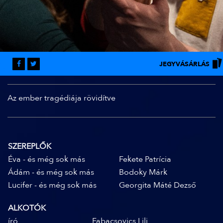
JEGYVÁSÁRLÁS
Az ember tragédiája rövidítve
SZEREPLŐK
Éva - és még sok más
Fekete Patrícia
Ádám - és még sok más
Bodoky Márk
Lucifer - és még sok más
Georgita Máté Dezső
ALKOTÓK
író
Fabacsovics Lili