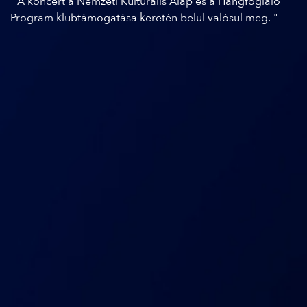
" A koncert a Nemzeti Kulturális Alap és a Hangfoglaló
Program klubtámogatása keretén belül valósul meg. "