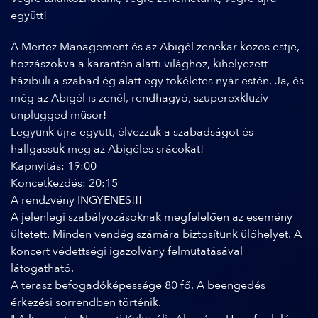
együtt!
A Mertez Management és az Abigél zenekar közös estje,
hozzászokva a karantén alatti világhoz, kihelyezett
házibuli a szabad ég alatt egy tökéletes nyár estén. Ja, és
még az Abigél is zenél, rendhagyó, szuperexkluzív
unplugged műsor!
Legyünk újra együtt, élvezzük a szabadságot és
hallgassuk meg az Abigéles srácokat!
Kapnyitás: 19:00
Koncetkezdés: 20:15
A rendzvény INGYENES!!!
A jelenlegi szabályozásoknak megfelelően az esemény
ültetett. Minden vendég számára biztosítunk ülőhelyet. A
koncert védettségi igazolvány felmutatásával
látogatható.
A terasz befogadóképessége 80 fő. A beengedés
érkezési sorrendben történik.