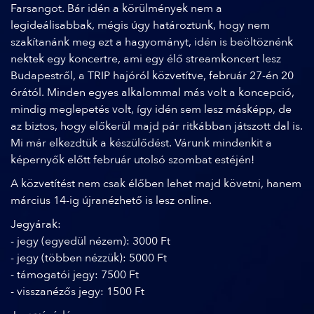
Farsangot. Bár idén a körülmények nem a
legideálisabbak, mégis úgy határoztunk, hogy nem
szakítanánk meg ezt a hagyományt, idén is beöltöznénk
nektek egy koncertre, ami egy élő streamkoncert lesz
Budapestről, a TRIP hajóról közvetítve, február 27-én 20
órától. Minden egyes alkalommal más volt a koncepció,
mindig meglepetés volt, így idén sem lesz másképp, de
az biztos, hogy előkerül majd pár ritkábban játszott dal is.
Mi már elkezdtük a készülődést. Várunk mindenkit a
képernyők előtt február utolsó szombat estéjén!
A közvetítést nem csak élőben lehet majd követni, hanem
március 14-ig újranézhető is lesz online.
Jegyárak:
- jegy (egyedül nézem): 3000 Ft
- jegy (többen nézzük): 5000 Ft
- támogatói jegy: 7500 Ft
- visszanézős jegy: 1500 Ft