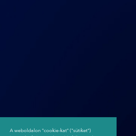
A weboldalon "cookie-kat" ("sütiket")