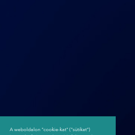
A weboldalon "cookie-kat" ("sütiket")