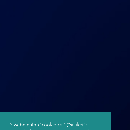
A weboldalon "cookie-kat" ("sütiket")